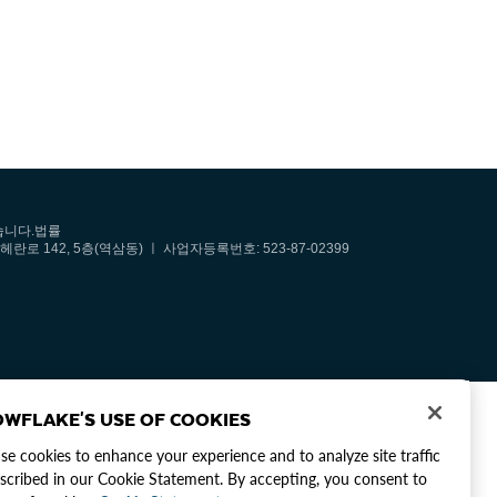
습니다.
법률
헤란로 142, 5층(역삼동) ㅣ 사업자등록번호: 523-87-02399
WFLAKE'S USE OF COOKIES
e cookies to enhance your experience and to analyze site traffic
scribed in our Cookie Statement. By accepting, you consent to