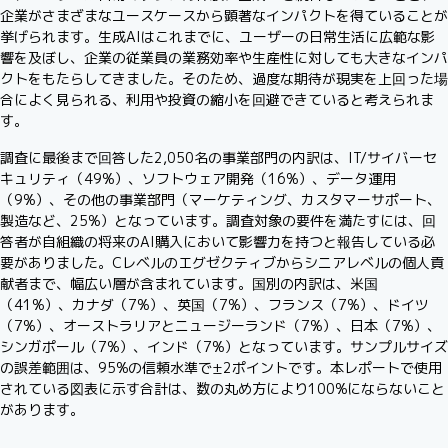
企業がさまざまなユースケースから顕著なインパクトを得ていることが
挙げられます。生成AIはこれまでに、ユーザーの日常生活に広範な影
響を及ぼし、企業の従業員の業務効率や生産性に対しても大きなインパ
クトをもたらしてきました。そのため、過度な期待が現実を上回った場
合によく見られる、利用や投資の縮小を回避できていると考えられま
す。
調査に最後まで回答した2,050名の事業部門の内訳は、IT/サイバーセ
キュリティ（49%）、ソフトウェア開発（16%）、データ運用
（9%）、その他の事業部門（マーケティング、カスタマーサポート、
製造など、25%）となっています。調査対象の要件を満たすには、回
答者が自組織の将来のAI購入において影響力を持つと報告している必
要がありました。Cレベルのエグゼクティブからシニアレベルの個人貢
献者まで、幅広い層が含まれています。国別の内訳は、米国
（41%）、カナダ（7%）、英国（7%）、フランス（7%）、ドイツ
（7%）、オーストラリアとニュージーランド（7%）、日本（7%）、
シンガポール（7%）、インド（7%）となっています。サンプルサイズ
の誤差範囲は、95%の信頼水準で±2ポイントです。本レポートで使用
されている図表に示す合計は、数の丸め方により100%にならないこと
があります。