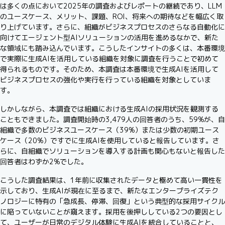
は多くの点において2025年の調査およびレポートの継続であり、LLM
のユースケース、メリット、課題、ROI、将来への期待などを幅広く取
り上げています。さらに、組織がビジネスプロセスのさらなる自動化に
向けてエージェント型AIソリューションの活用を進めるなかで、新た
な領域にも踏み込んでいます。こうしたインサイトの多くは、本番環境
で実際に生成AIを活用している組織を対象に調査を行うことで初めて
得られるものです。そのため、本調査は本番環境で生成AIを活用して
ビジネスプロセスの強化や実行を行っている組織を対象としていま
す。
しかしながら、本調査では組織における生成AIの採用状況を観測する
こともできました。調査開始時の3,479人の回答者のうち、59%が、自
組織で多数のビジネスユースケース（39%）または少数の初期ユース
ケース（20%）ですでに生成AIを使用していると報告しています。さ
らに、自組織でソリューションを導入する計画も関心もないと報告した
回答者はわずか2%でした。
こうした調査結果は、1年前に収集されたデータと極めて高い一貫性を
示しており、生成AIが現在に至るまで、新たなエンタープライズテク
ノロジーに特有の「急成長、停滞、回復」という典型的な採用サイクル
に陥っていないことが窺えます。採用を後押ししている2つの要因とし
て、ユーザーが日常のデジタル体験に生成AIを統合していることと、