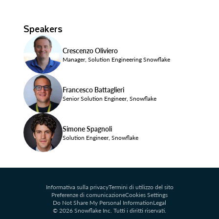
Speakers
Crescenzo Oliviero
Manager, Solution Engineering Snowflake
Francesco Battaglieri
Senior Solution Engineer, Snowflake
Simone Spagnoli
Solution Engineer, Snowflake
Informativa sulla privacy
Termini di utilizzo del sito
Preferenze di comunicazione
Cookies Settings
Do Not Share My Personal Information
Legal
© 2026 Snowflake Inc. Tutti i diritti riservati.