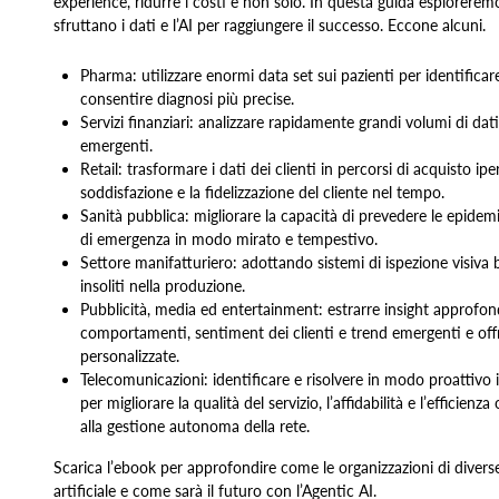
experience, ridurre i costi e non solo. In questa guida esplorerem
sfruttano i dati e l’AI per raggiungere il successo. Eccone alcuni.
Pharma: utilizzare enormi data set sui pazienti per identificare
consentire diagnosi più precise.
Servizi finanziari: analizzare rapidamente grandi volumi di dati
emergenti.
Retail: trasformare i dati dei clienti in percorsi di acquisto i
soddisfazione e la fidelizzazione del cliente nel tempo.
Sanità pubblica: migliorare la capacità di prevedere le epidemie 
di emergenza in modo mirato e tempestivo.
Settore manifatturiero: adottando sistemi di ispezione visiva ba
insoliti nella produzione.
Pubblicità, media ed entertainment: estrarre insight approfondi
comportamenti, sentiment dei clienti e trend emergenti e offr
personalizzate.
Telecomunicazioni: identificare e risolvere in modo proattivo i 
per migliorare la qualità del servizio, l’affidabilità e l’efficienz
alla gestione autonoma della rete.
Scarica l’ebook per approfondire come le organizzazioni di diverse 
artificiale e come sarà il futuro con l’Agentic AI.