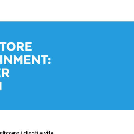
TTORE
INMENT:
ER
I
zzare i clienti a vita