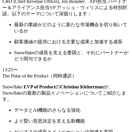
CRO (Chief Revenue Officer), Jon Beaulier、APJ担当 パートナ
ー＆アライアンス担当VP アッシュ・ウィリスによる特別対
談。以下のテーマについて深掘りします：
最新の業績がどのように新たな市場機会を切り拓いて
いるか
顧客価値の提供における主要な成果と加速する成長
Snowflakeの成長を支える要因と、それにパートナーが
どう関与できるか
13:25〜
The Pulse of the Product（同時通訳）
Snowflake
EVP of Product
の
Christian Kleinerman
が、
Snowflakeの最新の製品イノベーションについてご紹介しま
す。
データとAI機能のさらなる強化
より賢い意思決定を支える新機能
ビジネスの成長とイノベーションの加速を実現