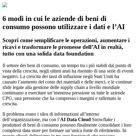
Skip
to
content
6 modi in cui le aziende di beni di
consumo possono utilizzare i dati e l’AI
Scopri come semplificare le operazioni, aumentare i
ricavi e trasformare le promesse dell’AI in realtà,
tutto con una solida data foundation
Il settore dei beni di consumo, un tempo tra i più stabili dal punto di
vista della crescita, negli ultimi anni ha risentito di una serie di eventi
negativi. La crescita dei tassi di inflazione negli Stati Uniti ha
causato l’aumento del costo dei materiali e delle merci, e le continue
sfide legate alla gestione delle supply chain a livello mondiale
continuano a esercitare un’immensa pressione su tutte le aziende
CPG, una pressione che ha compresso i margini e rallentato la
crescita.
Il problema erano i silos di informazioni all’interno
dell’organizzazione, ma con l’
AI Data Cloud
Snowflake i
produttori di beni di consumo possono finalmente consolidare i loro
complessi data store per formare un’unica fonte di riferimento. In
questo ebook delineiamo le tre aree funzionali che possono