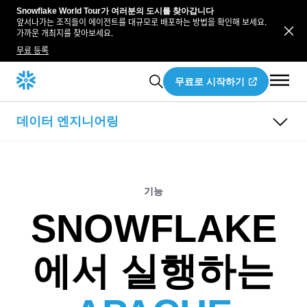
Snowflake World Tour가 여러분의 도시를 찾아갑니다
앞서나가는 조직들이 에이전트를 대규모로 배포하는 방법을 확인해 보세요.
가까운 개최지를 찾아보세요.
무료 등록
무료로 시작하기
데이터 엔지니어링
개요
연결
변환
레이크하우스
연결 개요
기능
Openflow
데이터 파이프라인 개요
리소스
SNOWFLAKE
스트리밍 및 배치
Snowpark
레이크하우스 개요
제로 카피 통합
Snowpark Connect
레이크하우스 분석
동적 테이블
Iceberg
에서 실행하는
dbt 프로젝트
Polaris
Snowflake Horizon Catalog