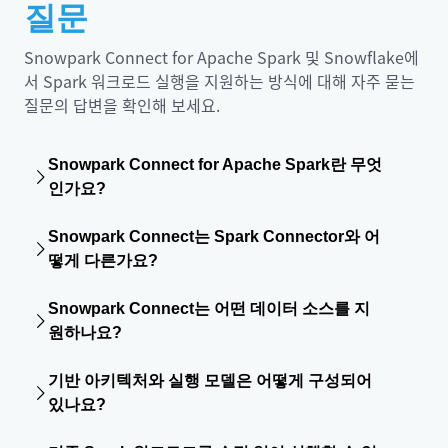
질문
Snowpark Connect for Apache Spark 및 Snowflake에
서 Spark 워크로드 실행을 지원하는 방식에 대해 자주 묻는
질문의 답변을 확인해 보세요.
Snowpark Connect for Apache Spark란 무엇
인가요?
Snowpark Connect를 사용하면 PySpark 같은 Spark 클라
Snowpark Connect는 Spark Connector와 어
이언트를 통해 Snowflake에 연결하여 최신 Apache Spark
떻게 다른가요?
DataFrame, Spark SQL 및 UDF 코드를 Snowflake 엔진에
서 직접 실행할 수 있습니다. 이를 통해 별도의 Spark 환경을
Snowpark Connect는 모든 작업을 쿼리 푸시다운 방식으로
유지 관리하는 부담을 줄일 수 있습니다.
Snowpark Connect는 어떤 데이터 소스를 지
Snowflake 엔진 내부에서 실행하는 관리형 컴퓨팅 서비스입
원하나요?
니다. 따라서 별도의 Spark 클러스터 프로비저닝이 필요 없으
며, 데이터 이동과 이에 따른 데이터 송수신 비용도 제거할 수
Snowpark Connect는 CSV, JSON 및 Parquet 같은 일반적
있습니다. 반면 Spark Connector는 별도의 Spark 클러스터
기반 아키텍처와 실행 모델은 어떻게 구성되어
인 파일 포맷을 읽고 쓸 수 있습니다. 또한 Snowflake 네이티
가 필요하고 데이터 전송이 수반되며, 일부 Spark SQL 작업만
있나요?
브 테이블은 물론, Snowflake 관리형 및 외부 관리형
푸시다운할 수 있습니다.
Apache Iceberg™ 테이블을 사용하는
개방형 레이크하우스
Snowpark Connect는 클라이언트와 실행 엔진을 분리하는