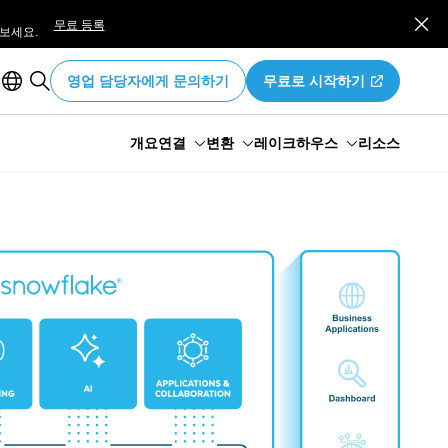
무료 등록
보세요.
영업 담당자에게 문의하기
무료로 시작하기
개요
연결
변환
레이크하우스
리소스
연결 개요
데이터 파이프라인 개요
레이크하우스 개요
Openflow
Snowpark
레이크하우스 분석
스트리밍 및 배치
Snowpark Connect
Iceberg
제로 카피 통합
동적 테이블
Polaris
dbt 프로젝트
Snowflake Horizon Catalog