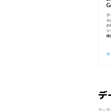
G
デ
ら
の
シ
機
今
デ
データ