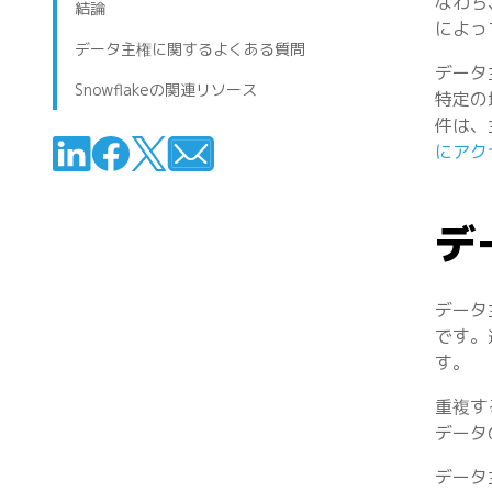
なわち
結論
によっ
データ主権に関するよくある質問
データ
Snowflakeの関連リソース
特定の
件は、
にアク
デ
データ
です。
す。
重複す
データ
データ