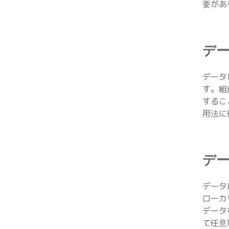
要があ
デ
データ
す。組
するこ
用法に
デ
データ
ローカ
データ
て任意