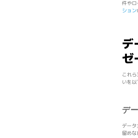
件やロ
ション
デ
ゼ
これら
いを以
デ
データ
留めな