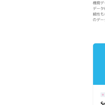
機密デ
データ
続性も
のデー
S