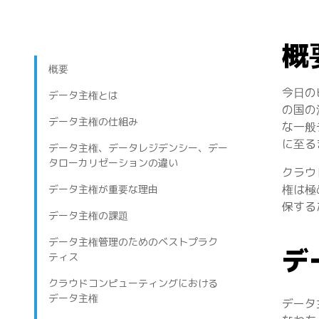
概
概要
今日の
データ主権とは
の国の
データ主権の仕組み
な一般
に至る
データ主権、データレジデンシー、デー
タローカリゼーションの違い
クラウ
権は極
データ主権が重要な理由
保する
データ主権の課題
データ主権管理のためのベストプラク
デ
ティス
クラウドコンピューティングにおける
データ主権
データ