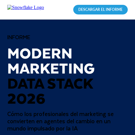
DESCARGAR EL INFORME
INFORME
MODERN
MARKETING
DATA STACK
2026
Cómo los profesionales del marketing se
convierten en agentes del cambio en un
mundo impulsado por la IA