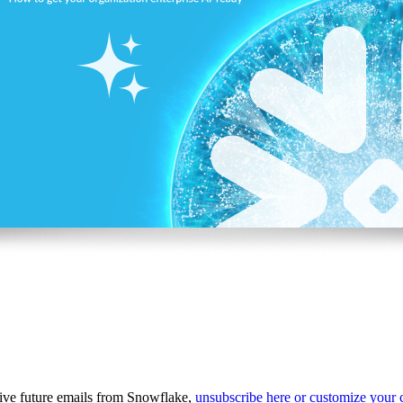
eive future emails from Snowflake,
unsubscribe here or customize your